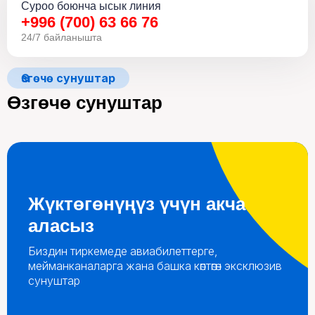
Суроо боюнча ысык линия
+996 (700) 63 66 76
24/7 байланышта
Өзгөчө сунуштар
Өзгөчө сунуштар
Жүктөгөнүңүз үчүн акча
аласыз
Биздин тиркемеде авиабилеттерге,
мейманканаларга жана башка көптөгөн эксклюзив
сунуштар