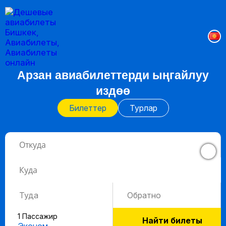
Арзан авиабилеттерди ыңгайлуу
издөө
Билеттер
Турлар
Туда
Обратно
1 Пассажир
Найти билеты