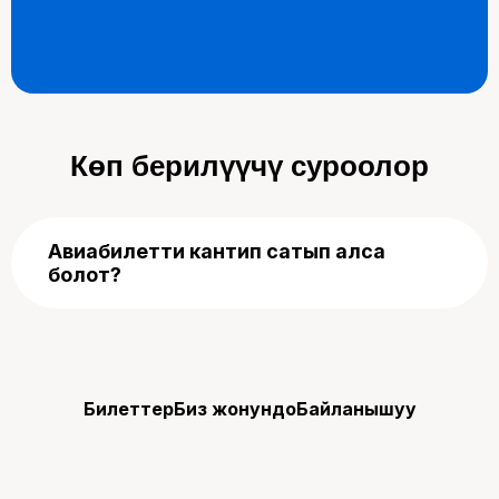
Көп берилүүчү суроолор
Авиабилетти кантип сатып алса
болот?
Авиабилет сатып алуу үчүн сайттын башкы
бетинен багытты, учуу күнүн жана жүргүнчүлөрдүн
санын тандаңыз.
«Билеттерди издөө»
баскычын басып, жеткиликтүү варианттарды
Билеттер
Биз жонундо
Байланышуу
көрүңүз. Ыңгайлуу каттамды тандап, сатып
алууну аяктоо үчүн көрсөтмөлөрдү аткарыңыз.