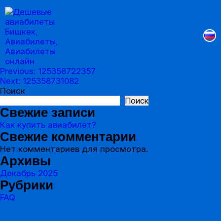
Previous:
125358722357
Навигация
Next:
125358731082
Поиск
по
Поиск
записям
Свежие записи
Как купить авиабилет?
Свежие комментарии
Нет комментариев для просмотра.
Архивы
Декабрь 2025
Рубрики
FAQ