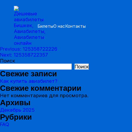
Билеты
О нас
Контакты
Previous:
125358722226
Навигация
Next:
125358722357
Поиск
по
Поиск
записям
Свежие записи
Как купить авиабилет?
Свежие комментарии
Нет комментариев для просмотра.
Архивы
Декабрь 2025
Рубрики
FAQ