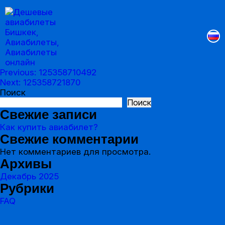
Previous:
125358710492
Навигация
Next:
125358721870
Поиск
по
Поиск
записям
Свежие записи
Как купить авиабилет?
Свежие комментарии
Нет комментариев для просмотра.
Архивы
Декабрь 2025
Рубрики
FAQ