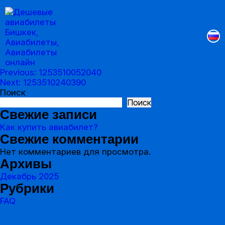
Previous:
1253510052040
Навигация
Next:
1253510240390
Поиск
по
Поиск
записям
Свежие записи
Как купить авиабилет?
Свежие комментарии
Нет комментариев для просмотра.
Архивы
Декабрь 2025
Рубрики
FAQ